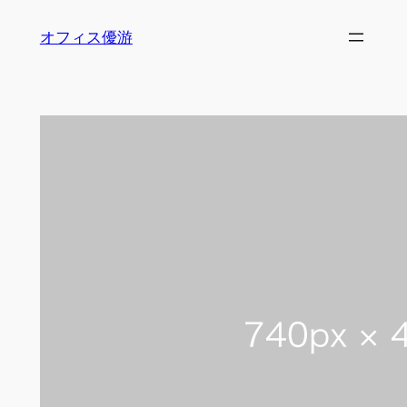
内
オフィス優游
容
を
ス
キ
ッ
プ