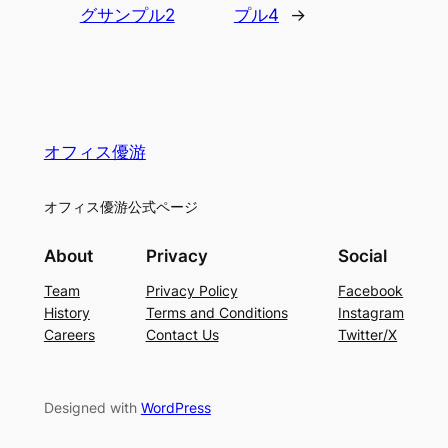
グサンプル2
プル4
→
オフィス優游
オフィス優游公式ページ
About
Privacy
Social
Team
Privacy Policy
Facebook
History
Terms and Conditions
Instagram
Careers
Contact Us
Twitter/X
Designed with
WordPress